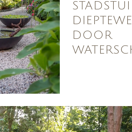
STADSTU
DIEPTEW
DOOR
WATERSC