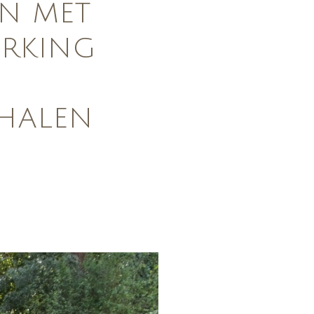
IN MET
ERKING
HALEN