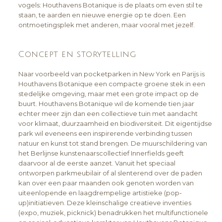
vogels: Houthavens Botanique is de plaats om even stil te
staan, te aarden en nieuwe energie op te doen. Een
ontmoetingsplek met anderen, maar vooral met jezelf.
Concept en storytelling
Naar voorbeeld van pocketparken in New York en Parijs is
Houthavens Botanique een compacte groene stek in een
stedelijke omgeving, maar met een grote impact op de
buurt. Houthavens Botanique wil de komende tien jaar
echter meer zijn dan een collectieve tuin met aandacht
voor klimaat, duurzaamheid en biodiversiteit. Dit eigentijdse
park wil eveneens een inspirerende verbinding tussen
natuur en kunst tot stand brengen. De muurschildering van
het Berlijnse kunstenaarscollectief Innerfields geeft
daarvoor al de eerste aanzet. Vanuit het speciaal
ontworpen parkmeubilair of al slenterend over de paden
kan over een paar maanden ook genoten worden van
uiteenlopende en laagdrempelige artistieke (pop-
up)initiatieven. Deze kleinschalige creatieve inventies
(expo, muziek, picknick) benadrukken het multifunctionele