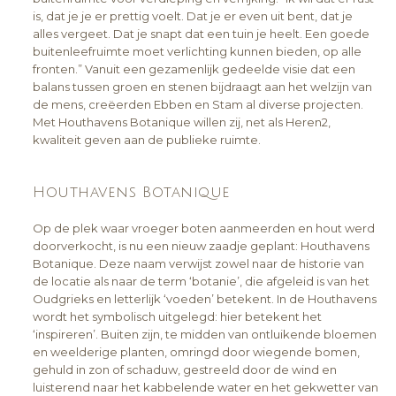
is, dat je je er prettig voelt. Dat je er even uit bent, dat je
alles vergeet. Dat je snapt dat een tuin je heelt. Een goede
buitenleefruimte moet verlichting kunnen bieden, op alle
fronten.” Vanuit een gezamenlijk gedeelde visie dat een
balans tussen groen en stenen bijdraagt aan het welzijn van
de mens, creëerden Ebben en Stam al diverse projecten.
Met Houthavens Botanique willen zij, net als Heren2,
kwaliteit geven aan de publieke ruimte.
Houthavens Botanique
Op de plek waar vroeger boten aanmeerden en hout werd
doorverkocht, is nu een nieuw zaadje geplant: Houthavens
Botanique. Deze naam verwijst zowel naar de historie van
de locatie als naar de term ‘botanie’, die afgeleid is van het
Oudgrieks en letterlijk ‘voeden’ betekent. In de Houthavens
wordt het symbolisch uitgelegd: hier betekent het
‘inspireren’. Buiten zijn, te midden van ontluikende bloemen
en weelderige planten, omringd door wiegende bomen,
gehuld in zon of schaduw, gestreeld door de wind en
luisterend naar het kabbelende water en het gekwetter van