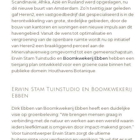
Scandinavië, Afrika, Azië en Rusland werd opgeslagen, nu
dé nieuwe buurt van Amsterdam. Zo’n twintig jaar geleden
gaf Heren2, een vastgoedbedrijf dat gespecialiseerd is in de
herontwikkeling van grote, stedelijke gebieden, door de
bouw van kantoren en woningen een nieuwe impuls aan dit
havengebied. Vanuit de wens tot optimalisatie en
vergroening van de openbare ruimte wordt nu op initiatief
van Heren2 een braakliggend perceel aan de
Minervahavenweg omgevormd tot een gemeenschapstuin.
Erwin Stam Tuinstudio en
Boomkwekerij Ebben
hebben een
tienjarig plan ontwikkeld voor een groene oase binnen het
publieke domein: Houthavens Botanique.
Erwin Stam Tuinstudio en Boomkwekerij
Ebben
Dirk Ebben van Boomkwekerij Ebben heeft een duidelijke
visie op groenbeleving: “We brengen mensen graag in
verbinding met de natuur en werken aan een wereld waarin
ieders leefklimaat is omgeven door impact-makend groen.”
Voor tuinontwerper Erwin Stam zorgt de ultieme
buitenruimte voor verdieping en verrijking: “Ik wil dat er rust