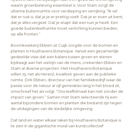
waarin groenbeleving essentieel is. Voor Stam zorgt de
ultieme buitenruimte voor verdieping en verrijking: “Ik wil
dat er rust is, dat je je er prettig voelt. Dat je er even uit bent,
dat je alles vergeet. Dat je snapt dat een tuin je heelt. Een
goede buitenleefruimte moet verlichting kunnen bieden,
op alle fronten.”
Boomkwekerij Ebben uit Cuijk zorgde voor de bomen en
planten in Houthavens Botanique. Vanuit een gezamenlijk
gedeelde visie dat een balans tussen groen en stenen
bijdraagt aan het welzijn van de mens, creëerden Ebben en
Stam al diverse projecten. Met Houthavens Botanique
willen zij, net als Heren2, kwaliteit geven aan de publieke
ruimte. Dirk Ebben, directeur van het familiebedrijf waar de
passie voor de natuur al vijf generaties lang in het bloed zit,
omschreef het als volgt: “Ons leefklimaat kan niet zonder de
impact van groen.” Samen met Stam selecteerde hij een
aantal bijzondere bomen en planten die bestand zijn tegen
de uitdagingen van de stedelijke omgeving.
Dat land en water elkaar raken bij Houthavens Botanique is
te zien in de gigantische mural van kunstcollectief