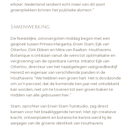
elkaar. Nederland verdient echt meer van dit soort
groenplekken binnen het publieke domein.”
Samenwerking
De feestelijke, zonovergoten middag begon met een
gesprek tussen Prinses Margarita, Erwin Stam, Eijk van
Otterloo, Dirk Ebben en Mitra van Raalten. Houthavens
Botanique is ontstaan vanuit de wens tot optimalisatie en
vergroening van de openbare ruimte. Initiator Eijk van
Otterloo, directeur van het naastgelegen vastgoedbedrijf
Heren2 en eigenaar van verschillende panden in de
Houthavens: “We hebben een groen hart. Het is doodzonde
om zo’n perceel, dat de komende tien jaar niet ontwikkeld
kan worden, niet om te toveren tot een groen baken te
midden van alle gebouwen hier.”
Stam, oprichter van Erwin Stam Tuinstudio, zag direct
kansen voor het braakliggende terrein. Met zijn creatieve
kracht, ontwerptalent en botanische kennis werd hij de
aanjager van de groene identiteit van Houthavens