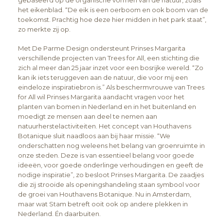
het eikenblad. “De eik is een oerboom en ook boom van de
toekomst. Prachtig hoe deze hier midden in het park staat”,
zo merkte zij op.
Met De Parme Design ondersteunt Prinses Margarita
verschillende projecten van Trees for All, een stichting die
zich al meer dan 25 jaar inzet voor een bosrijke wereld. “Zo
kan ik iets teruggeven aan de natuur, die voor mij een
eindeloze inspiratiebron is.” Als beschermvrouwe van Trees
for All wil Prinses Margarita aandacht vragen voor het
planten van bomen in Nederland en in het buitenland en
moedigt ze mensen aan deel te nemen aan
natuurherstelactiviteiten. Het concept van Houthavens
Botanique sluit naadloos aan bij haar missie. “We
onderschatten nog weleens het belang van groenruimte in
onze steden. Deze is van essentieel belang voor goede
ideeën, voor goede onderlinge verhoudingen en geeft de
nodige inspiratie”, zo besloot Prinses Margarita. De zaadjes
die zij strooide als openingshandeling staan symbool voor
de groei van Houthavens Botanique. Nu in Amsterdam,
maar wat Stam betreft ooit ook op andere plekken in
Nederland. Én daarbuiten.