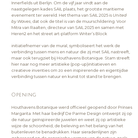
Innerfields uit Berlijn. Om de vijf jaar vindt aan de
naastgelegen kades SAIL plaats, het grootste maritieme
evenement ter wereld. Het thema van SAIL 2025 is
United
by Waves
, dat ook de titel is van de muurschildering. Voor
Mitra van Raalten, directeur van SAIL 2025 en samen met
Heren2 en het street art-platform Writer’s Block
initiatiefnemer van de mural, symboliseert het werk de
verbinding tussen mens en natuur die zij met SAIL nastreeft,
maar ook terugziet bij Houthavens Botanique. Stam streeft
hier naar nog meer artistieke (pop-up)initiatieven en
creatieve inventies om zo een inspirerende en eigentijdse
verbinding tussen natuur en kunst tot stand te brengen.
Opening
Houthavens Botanique werd officieel geopend door Prinses
Margarita. Met haar bedrijf De Parme Design ontwerpt zij op
de natuur geïnspireerde juwelen en weet zij op artistieke
wijze de schoonheid, de beleving en het belang van het
buitenleven te benadrukken. Haar sieradenlijnen zijn
gebaseerd op de organische vormen van de natuur, zoals