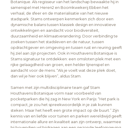
Botanique. Als regisseur van het landschap bewaakte hij in
samenspel met Heren2 en Boomkwekerij Ebben het
verhaal, de sfeer en de materialisatie van het nieuwe
stadspark. Stams ontwerpen kenmerken zich door een
dynamische balans tussen klassiek design en innovatieve
ontwikkelingen en aandacht voor biodiversiteit,
duurzaamheid en klimaatverandering. Door verbinding te
zoeken tussen het stadsleven en de natuur, tussen
opdrachtgever en omgeving en tussen rust en reuring geeft
hij ziel aan zijn projecten. Ook in Houthavens Botanique is
Stams signatuur te ontdekken: een omsloten plek met een
rijke gelaagdheid van groen, een helder lijnenspel en
aandacht voor de mens. “Als je voelt wat deze plek doet,
dan wil je hier ook blijven”, aldus Stam.
Samen met zijn multidisciplinaire team gaf Stam
Houthavens Botanique vorm naar voorbeeld van
pocketparken die hij zag in New York en Parijs: “Het park is
compact, je zou het spreekwoordelijk in je zak kunnen
steken. Maar het heeft een grote impact op de buurt.” Zijn
kennis van en liefde voor tuinen en parken wereldwijd geeft
internationale allure en kwaliteit aan zijn ontwerp, waarmee
hij bovendien wil bijdragen aan een gezonde leefomgeving