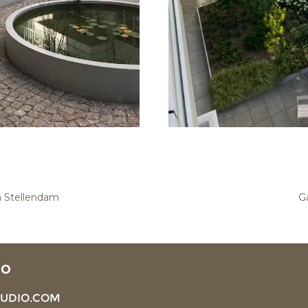
m Stellendam
G
IO
TUDIO.COM