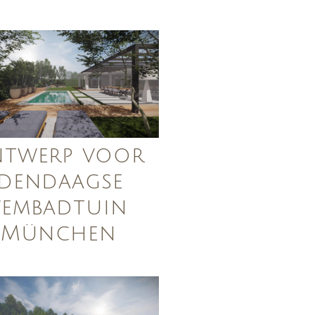
twerp voor
dendaagse
embadtuin
 München