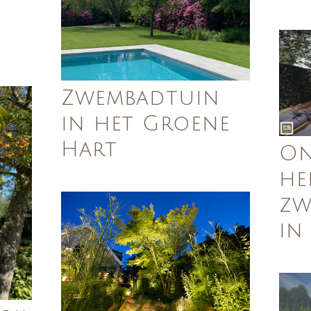
Zwembadtuin
in het Groene
Hart
On
he
zw
in