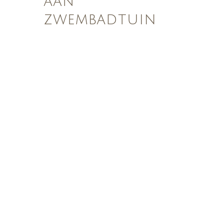
aan
zwembadtuin