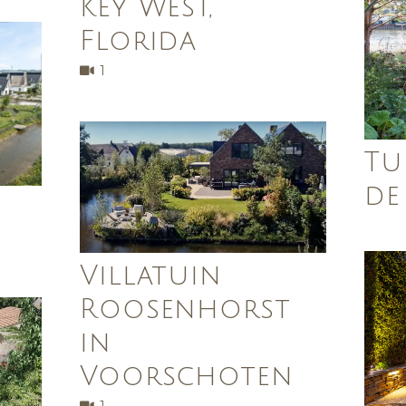
Key West,
Florida
1
Tu
de 
Villatuin
Roosenhorst
in
Voorschoten
1