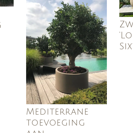
Zw
g
‘L
Six
Mediterrane
toevoeging