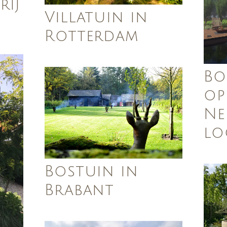
ij
Villatuin in
Rotterdam
Bo
op
Ne
lo
Bostuin in
Brabant