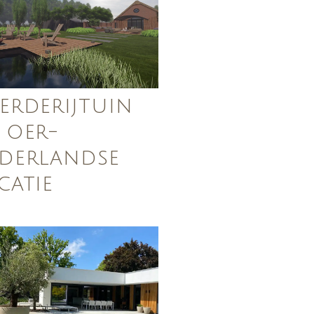
erderijtuin
 oer-
derlandse
catie