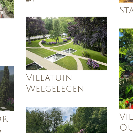
St
n
Villatuin
Welgelegen
Vi
or
O
s