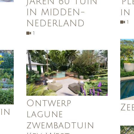
JAREN 60 TUIN
‘P
n
IN MIDDEN-
in
NEDERLAND
1
1
Ontwerp
Ze
in
lagune
zwembadtuin