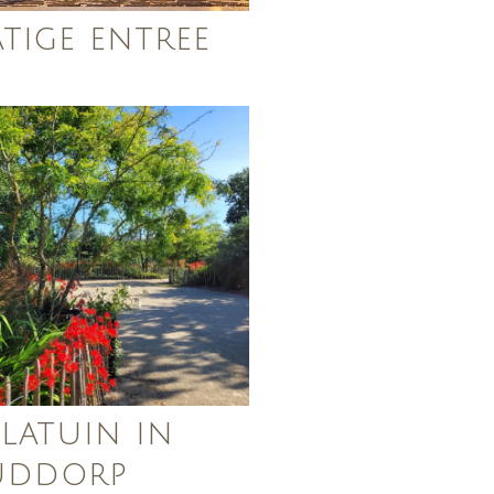
atige entree
llatuin in
uddorp