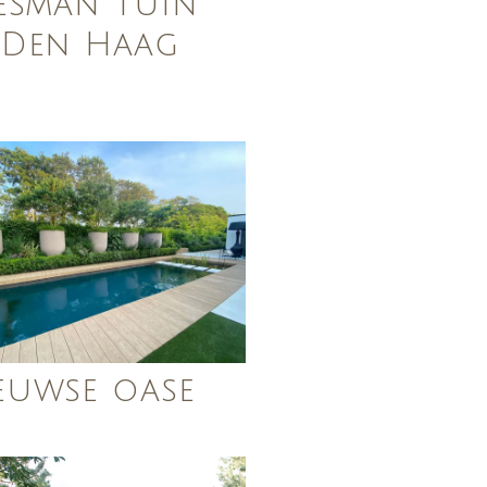
lesman tuin’
 Den Haag
euwse oase