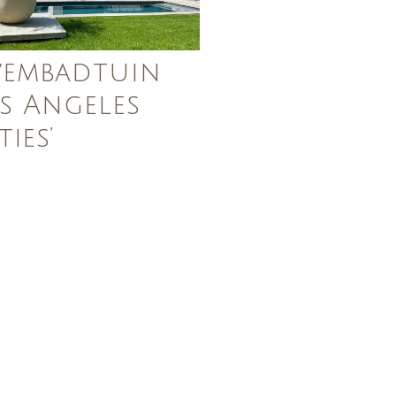
embadtuin
os Angeles
ties’