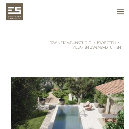
ERWINSTAMTUINSTUDIO
/
PROJECTEN
/
VILLA- EN ZWEMBADTUINEN